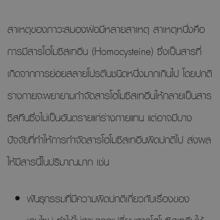
สาเหตุของภาวะสมองฝ่อมีหลายสาเหตุ สาเหตุหนึ่งคือ
การมีสารโฮโมซิสเทอีน (Homocysteine) ซึ่งเป็นสารที่
เกิดจากการย่อยสลายโปรตีนชนิดหนึ่งมากเกินไป โดยปกติ
ร่างกายจะพยายามกำจัดสารโฮโมซิสเทอีนให้กลายเป็นสาร
ซิสทีนซึ่งไม่เป็นอันตรายแก่ร่างกายแทน แต่อาจมีบาง
ปัจจัยที่ทำให้การกำจัดสารโฮโมซิสเทอีนผิดปกติไป ส่งผล
ให้มีสารนี้ในปริมาณมาก เช่น
พันธุกรรมที่มีความผิดปกติเกี่ยวกับเรื่องของ