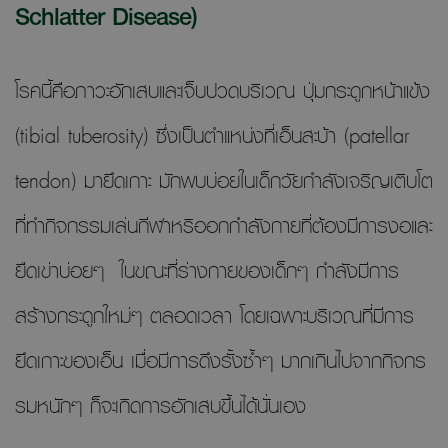
Schlatter Disease)
โรคนี้คือภาวะอักเสบและเจ็บปวดบริเวณ ปุ่มกระดูกหน้าแข้ง
(tibial tuberosity) ซึ่งเป็นตำแหน่งที่เอ็นสะบ้า (patellar
tendon) มายึดเกาะ มักพบบ่อยในเด็กวัยกำลังเจริญเติบโต
ที่ทำกิจกรรมเล่นกีฬาหริออกกำลังกายที่ต้องมีการงอและ
ยืดเข่าบ่อยๆ ในขณะที่ร่างกายของเด็กๆ กำลังมีการ
สร้างกระดูกใหม่ๆ ตลอดเวลา โดยเฉพาะบริเวณที่มีการ
ยึดเกาะของเอ็น เมื่อมีการดึงรั้งซ้ำๆ มากเกินไปจากกิจกร
รมหนักๆ ก็จะเกิดการอักเสบขึ้นได้นั่นเอง