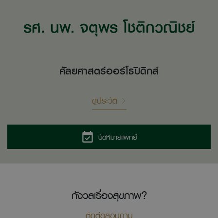
รศ. นพ. จตุพร โชติกวณิชย์
ศัลยศาสตร์ออร์โธปิดิกส์
ดูประวัติ
นัดหมายแพทย์
กังวลเรื่องสุขภาพ?
ติดต่อสอบถาม