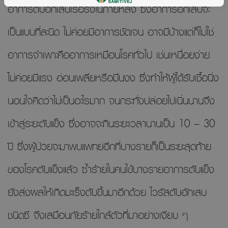
อาการตับอักเสบเรื้อรังในภายหลัง ซึ่งอาการอักเสบจะ
เป็นแบบที่ละนิด ไม่ค่อยมีอาการชัดเจน อาจมีบ้างแต่ก็ไม่ใช่
อาการจำเพาะคืออาการเหมือนโรคทั่วไป เช่นเหนื่อยง่าย
ไม่ค่อยมีแรง อ่อนเพลียหรือมึนงง ซึ่งทำให้ผู้ได้รับเชื้อนิ่ง
นอนใจคิดว่าไม่เป็นอะไรมาก จนกระทั่งปล่อยไปเนิ่นนานจึง
เข้าสู่ระยะตับแข็ง ซึ่งอาจจะกินระยะเวลานานเป็น 10 – 30
ปี ซึ่งผู้ป่วยจะมาพบแพทย์อีกที่บางรายก็เป็นระยะสุดท้าย
ของโรคตับแข็งแล้ว ซ้ำร้ายในคนไข้บางรายอาการตับแข็ง
ยังส่งผลให้เกิดมะเร็งตับขึ้นมาอีกด้วย ไวรัสตับอักเสบ
ชนิดซี จึงเสมือนภัยร้ายใกล้ตัวที่มาอย่างเงียบ ๆ