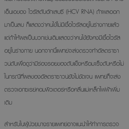
เอ็นเอของ ไวรัสตับอักเสบซี (HCV RNA) ถ้าผลออก
มาเป็นลบ ก็แสดงว่าคนไข้ไม่มีเชื้อไวรัสอยู่ในร่างกายแล้ว
แต่ถ้าให้ผลเป็นบวกเช่นเดิมแสดงว่าคนไข้ยังคงมีเชื้อไวรัส
อยู่ในร่างกาย นอกจากนี้แพทย์จะส่งตรวจทำอัลตราซา
วน์ตับเพื่อดูว่ามีร่องรอยของตับแข็งหรือมะเร็งตับหรือไม่
ในกรณีที่ผลของอัลตราซาวน์ยังไม่ชัดเจน แพทย์ก็จะส่ง
ตรวจเอกซเรย์คอมพิวเตอร์หรือคลื่นแม่เหล็กไฟฟ้าเพิ่ม
เติม
สำหรับในผู้ป่วยบางรายแพทย์อาจแนะนำให้ทำการตรวจ