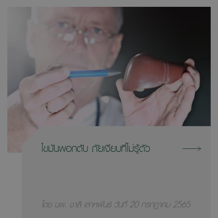
ไขมันพอกตับ ภัยเงียบที่ไม่รู้ตัว
โดย นพ. ชาลี เลาหพันธ์ วันที่ 20 กรกฎาคม 2565