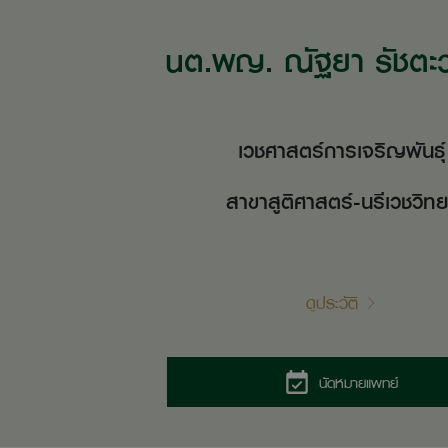
นต.พญ. ณัฐยา รัชต
เวชศาสตร์การเจริญพันธุ์
สาขาสูติศาสตร์-นรีเวชวิท
ดูประวัติ
นัดหมายแพทย์