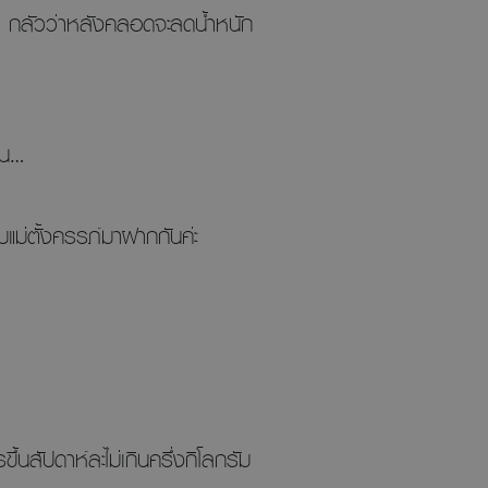
น กลัวว่าหลังคลอดจะลดน้ำหนัก
ิน…
บแม่ตั้งครรภ์มาฝากกันค่ะ
นสัปดาห์ละไม่เกินครึ่งกิโลกรัม