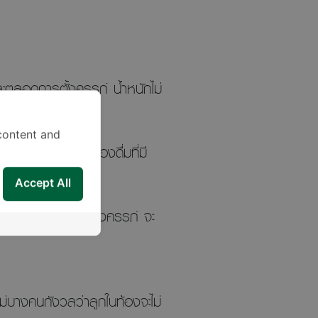
ะตลอดการตั้งครรภ์ น้ำหนักไม่
content and
 ขนมจุกจิก เครื่องดื่มที่มี
Accept All
วนการอดอาหารขณะตั้งครรภ์ จะ
่บางคนกังวลว่าลูกในท้องจะไม่