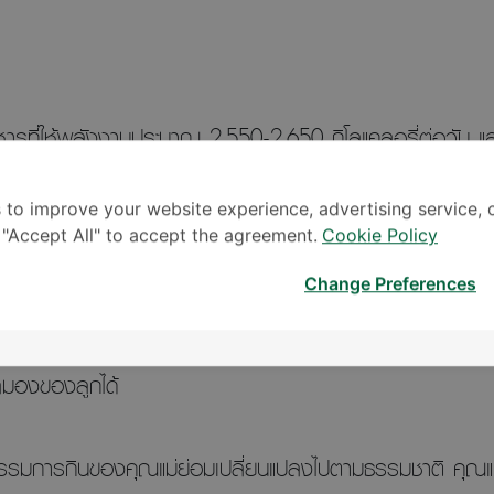
หารที่ให้พลังงานประมาณ 2,550-2,650 กิโลแคลอรี่ต่อวัน แล
โลกรัม
 to improve your website experience, advertising service, 
ารต้ม นึ่ง ลวก แทนการทอด ผัด หลีกเลี่ยงอาหารรสจัด รสหวาน
k "Accept All" to accept the agreement.
Cookie Policy
่วนที่มีไขมันเป็นส่วนประกอบ
Change Preferences
นักตัวมากเกินไป จะเสี่ยงต่อโรคเบาหวาน ความดันโลหิตสูง ส่
มองของลูกได้
ิกรรมการกินของคุณแม่ย่อมเปลี่ยนแปลงไปตามธรรมชาติ คุณแม