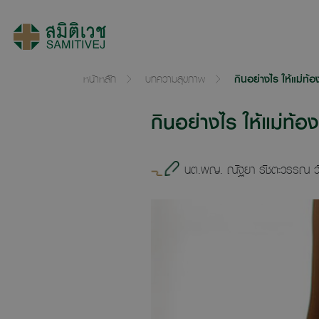
หน้าหลัก
บทความสุขภาพ
กินอย่างไร ให้แม่ท้อง
กินอย่างไร ให้แม่ท้องห
นต.พญ. ณัฐยา รัชตะวรรณ วั