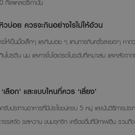
กิโลแคลอรี่เท่านั้น
 หิวบ่อย ควรจะกินอย่างไรไม่ให้อ้วน
อาหารให้เป็นมื้อเล็กๆ และกินบ่อย ๆ แทนการกินครั้งละเยอะๆ หากว
ะกินโปรตีน นม และคาร์โบไฮเดรตในระดับที่เหมาะสม และหลังจ
เลือก’ และแบบไหนที่ควร ‘เลี่ยง’
อกรับประทานอาหารที่มีประโยชน์ครบ 5 หมู่ และเน้นวิธีการป
รรสจัด รสหวาน ขนมจุกจิก เครื่องดื่มที่มีคาเฟอีน รวมถึงอ