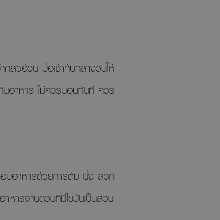
่ากลัวอ้วน มื้อเช้ากับกลางวันให้
ากกินอาหาร ไม่ควรนอนทันที ควร
ระกอบอาหารด้วยการต้ม นึ่ง ลวก
าหารจานด่วนที่มีไขมันเป็นส่วน