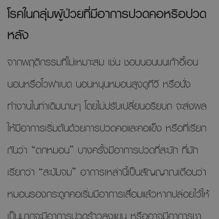
โรคในกลุ่มผู้ป่วยที่มีอาการปวดคอหรือปวด
หลัง
จากพฤติกรรมที่ไม่เหมาะสม เช่น ชอบนอนบนเก้าอี้เอน
นอนหรือโวฟาเบด นอนหนุนหมอนสูงดูทีวี หรือนั่ง
ทำงานในท่าเดิมนานๆ โดยไม่ปรับเปลี่ยนอริยบถ จะส่งผล
ให้มีอาการเริ่มต้นด้วยการปวดคอและคอแข็ง หรือที่เรียก
กันว่า “ตกหมอน” บางครั้งมีอาการปวดที่สะบัก ที่มัก
เรียกว่า “สะบัมจม” อาการเหล่านี้เป็นสัญญาณเตือนว่า
หมอนรองกระดูกคอเริ่มมีอาการเสื่อมแล้วหากปล่อยไว้ให้
เป็นมากจะมีอาการปวดร้าวลงแขน หรืออาจมีอาการชา