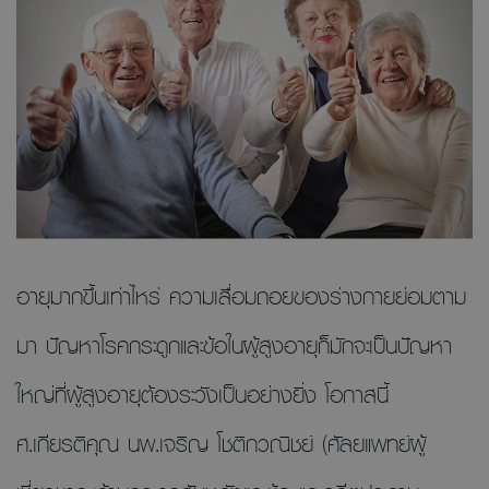
อายุมากขึ้นเท่าไหร่ ความเสื่อมถอยของร่างกายย่อมตาม
มา ปัญหาโรคกระดูกและข้อในผู้สูงอายุก็มักจะเป็นปัญหา
ใหญ่ที่ผู้สูงอายุต้องระวังเป็นอย่างยิ่ง โอกาสนี้
ศ.เกียรติคุณ นพ.เจริญ โชติกวณิชย์ (ศัลยแพทย์ผู้