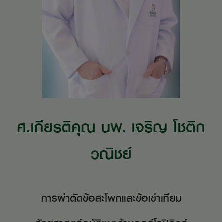
ศ.เกียรติคุณ นพ. เจริญ โชติก
วณิชย์
การผ่าตัดข้อสะโพกและข้อเข่าเทียม