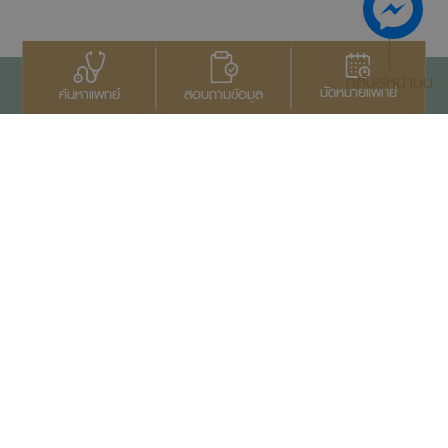
กลับสู่หน้าบน
นัดหมายแพทย์
สอบถามข้อมูล
ค้นหาแพทย์
ติดต่อเรา
+66 2022 2222
สงวนลิขสิทธิ์ © 2569
บริษัทสมิติเวช จำกัด (มหาชน)