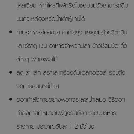
แคลเซียม หากใครที่แพ้หรือไม่ชอบนมวัวสามารถดื่ม
นมถั่วเหลืองหรือนํ้าเต้าหู้แทนได้
ทานอาหารย่อยง่าย กากใยสูง และอุดมด้วยวิตามิน
และแร่ธาตุ เช่น อาหารจำพวกปลา ข้าวซ้อมมือ ถั่ว
ต่างๆ ผักและผลไม้
ลด ละ เลิก สุราและเครื่องดื่มแอลกอฮอล์ รวมถึง
งดการสูบบุหรี่ด้วย
ออกกำลังกายอย่างพอควรและสมํ่าเสมอ วิธีออก
กำลังกายที่เหมาะกับผู้สูงวัยคือการเดินบริหาร
ร่างกาย ประมาณวันละ 1-2 ชั่วโมง