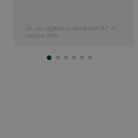
โดย นพ. ณัฏฐ์ฑิพัฒณ์ จุฑาเจริญวงศ์ วันที่ 13
กรกฎาคม 2569