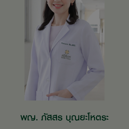
พญ. ภัสสร บุณยะโหตระ