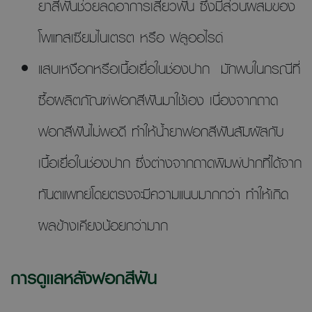
ยาสีฟันช่วยลดอาการเสียวฟัน ซึ่งมีส่วนผสมของ
โพแทสเซียมไนเตรต หรือ ฟลูออไรด์
แสบเหงือกหรือเนื้อเยื่อในช่องปาก มักพบในกรณีที่
ซื้อผลิตภัณฑ์ฟอกสีฟันมาใช้เอง เนื่องจากถาด
ฟอกสีฟันไม่พอดี ทำให้น้ำยาฟอกสีฟันสัมผัสกับ
เนื้อเยื่อในช่องปาก ซึ่งต่างจากถาดพิมพ์ปากที่ได้จาก
ทันตแพทย์โดยตรงจะมีความแนบมากกว่า ทำให้เกิด
ผลข้างเคียงน้อยกว่ามาก
การดูแลหลังฟอกสีฟัน