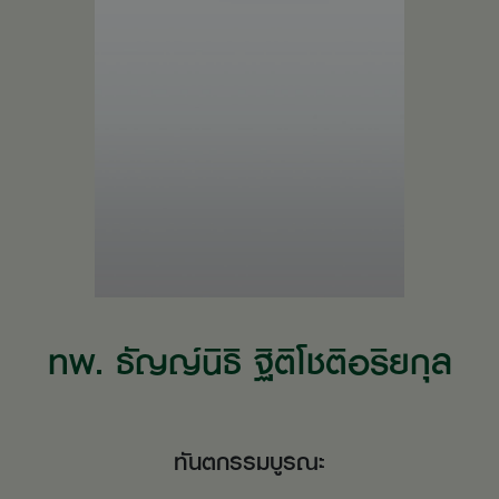
ทพ. ธัญญ์นิธิ ฐิติโชติอริยกุล
ทันตกรรมบูรณะ