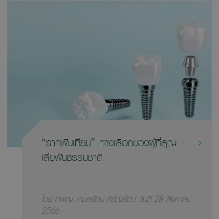
“รากฟันเทียม” ทางเลือกของผู้ที่สูญ
เสียฟันธรรมชาติ
โดย ทพญ. กมลรัตน์ หิรัญรัตน์ วันที่ 28 สิงหาคม
2566