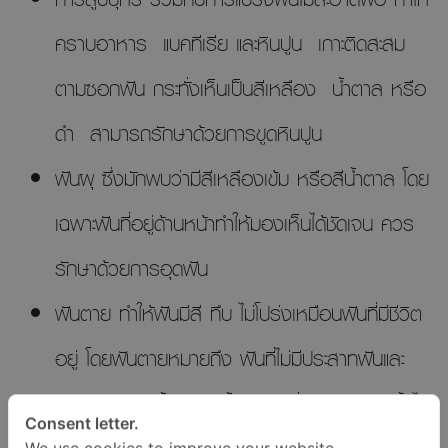
คราบอาหาร แบคทีเรีย และหินปูน เกาะติดสะสม
ตามซอกฟัน กระทั่งเห็นเป็นสีเหลือง น้ำตาล หรือ
ดำ สามารถรักษาด้วยการขูดหินปูน
ฟันผุ ซึ่งมักพบว่ามีสีเหลืองเข้ม หรือสีน้ำตาล โดย
เฉพาะฟันที่อยู่ด้านหน้าทำให้มองเห็นได้ชัดเจน ควร
รักษาด้วยการอุดฟัน
ฟันตาย ทำให้ฟันมีสี ทึบ ไม่โปร่งเหมือนฟันที่มีชีวิต
อยู่ โดยฟันตายหมายถึง ฟันที่ไม่มีประสาทฟันและ
เลือดมาหล่อเลี้ยง เกิดขึ้นกับฟันที่ผุมาก ๆ และทิ้งไว้
Consent letter.