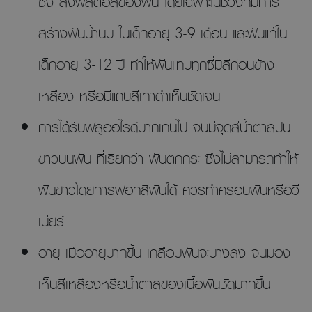
ซึ่ง ส่งผลต่อสีของฟัน โดยเฉพาะในช่วงที่มีการ
สร้างฟันน้ำนม ในเด็กอายุ 3-9 เดือน และฟันแท้ใน
เด็กอายุ 3-12 ปี ทำให้ฟันแทบทุกซี่มีสีค่อนข้าง
เหลือง หรือมีแถบสีเทาดำเห็นชัดเจน
การได้รับฟลูออไรด์มากเกินไป จนมีจุดสีน้ำตาลปน
ขาวบนฟัน ที่เรียกว่า ฟันตกกระ ซึ่งไม่สามารถทำให้
ฟันขาวโดยการฟอกสีฟันได้ ควรทำครอบฟันหรือวี
เนียร์
อายุ เมื่ออายุมากขึ้น เคลือบฟันจะบางลง จนมอง
เห็นสีเหลืองหรือน้ำตาลของเนื้อฟันชัดมากขึ้น