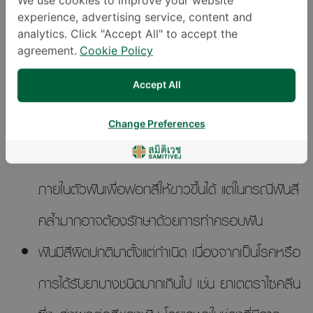
เป็นระยะเวลานาน จนฟันผุลุกลามถึงโพรงประสาท
We use cookies to improve your website
experience, advertising service, content and
ฟัน ทั้งนี้ยังอาจเกิดจากอุบัติเหตุ หรือถูกกระแทก
analytics. Click "Accept All" to accept the
agreement.
Cookie Policy
อย่างแรง จนมีการฉีกขาดของเส้นเลือดที่มาหล่อ
Accept All
เลี้ยงฟัน หากทิ้งไว้โดยไม่มีการดึงประสาทฟันออก
ฟันจะยิ่งมีสีคล้ำมากขึ้น วิธีรักษาคือ หลังรักษา
Change Preferences
รากฟันแล้วทันตแพทย์สามารถใส่น้ำยาฟอกสีฟัน
ภายในตัวฟันเพื่อฟอกสีให้ขาวขึ้นได้ แต่ในกรณีฟันสี
คล้ำมากอาจต้องรักษาด้วยการทำครอบฟัน
ฟันมีสีผิดปกติมาตั้งแต่กำเนิด เนื่องจากเป็นโรคหรือ
การได้รับยาบางชนิดมากเกินไป เช่น ยาเตตราไซคลีน