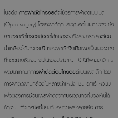
ในอดีต
การผ่าตัดไทรอยด์
จะใช้วิธีการผ่าตัดแบบเปิด
(Open surgery) โดยจะผ่าตัดที่บริเวณคอในแนวขวาง ซึ่ง
สามารถตัดไทรอยด์ออกได้หมดรวมถึงสามารถเลาะต่อม
น้ำเหลืองได้บางกรณี หลงผ่าตัดจึงเกิดแผลเป็นแนวขวาง
ที่คออย่างชัดเจน จนในช่วงประมาณ 10 ปีที่ผ่านมามีการ
พัฒนาเทคนิค
การผ่าตัดต่อมไทรอยด์
แบบแผลเล็ก โดย
การผ่าตัดผ่านกล้องในหลายตำแหน่ง เช่น รักแร้ หัวนม
เพื่อต้องการซ่อนแผลผ่าตัดจากบริเวณคอที่มองเห็นได้
ชัดเจน ซึ่งเทคนิคที่นิยมกันอย่างแพร่หลายคือ การ