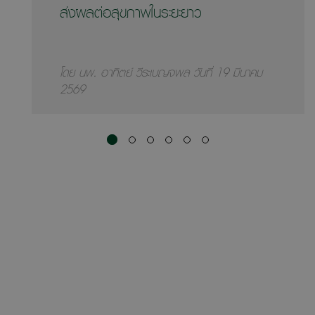
ส่งผลต่อสุขภาพในระยะยาว
โดย นพ. อาทิตย์ วีระเบญจพล วันที่ 19 มีนาคม
2569