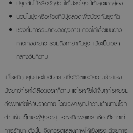
ปลูกต้นไม้หรือจัดสวนให้โปร่งโล่ง ให้แสงแดดส่อง
นอนในมุ้งหรือห้องที่มีมุ้งลวดเพื่อป้องกันยุงกัด
ช่วงที่มีการระบาดของยุงลาย ควรใส่เสื้อแขนยาว
กางเกงขายาว รวมถึงทายากันยุง แม้จะเป็นเวลา
กลางวันก็ตาม
แม้โรคชิกุนคุนยาจะไม่อันตรายถึงชีวิตและมีความร้ายแรง
น้อยกว่าโรคไข้เลือดออกก็ตาม แต่โรคภัยไข้เจ็บทุกโรคย่อม
ส่งผลเสียให้กับร่างกาย โดยเฉพาะผู้ที่มีความต้านทานโรค
ต่ำ เช่น เด็กและผู้สูงอายุ อาจเกิดผลแทรกซ้อนที่ยากแก่
การรักษา ดังนั้น จึงควรดูแลสุขภาพให้แข็งแรง ด้วยการ