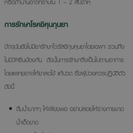
หรือถ้านานอาจทราบใน 1 – 2 สัปดาห์
การรักษาโรคชิคุนกุนยา
ปัจจุบันยังไม่มียารักษาไวรัสชิกุนคุนยาโดยเฉพาะ รวมถึง
ไม่มีวัคซีนป้องกัน ดังนั้นการรักษาจึงเป็นไปตามอาการ
โดยแพทย์อาจให้ยาลดไข้ แก้ปวด ซึ่งผู้ป่วยควรปฏิบัติตัว
ดังนี้
ดื่มน้ำมากๆ ให้เพียงพอ อย่าปล่อยให้ร่างกายขาด
น้ำเด็ดขาด