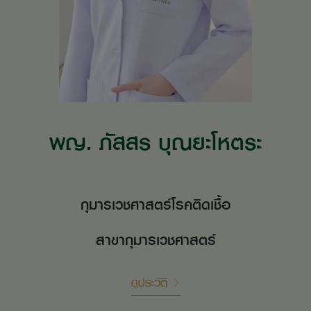
พญ. ภัสสร บุณยะโหตระ
กุมารเวชศาสตร์โรคติดเชื้อ
สาขากุมารเวชศาสตร์
ดูประวัติ