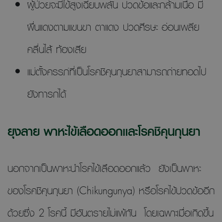
ผู้ป่วยจะมีไข้สูงเฉียบพลัน ปวดข้อและกล้ามเนื้อ มี
ผื่นแดงตามแขนขา ตาแดง ปวดศีรษะ อ่อนเพลีย
คลื่นไส้ ท้องเสีย
แม่ตั้งครรภ์ที่เป็นโรคชิคุนกุนยาสามารถถ่ายทอดไป
ยังทารกได้
ยุงลาย พาหะไข้เลือดออกและโรคชิคุนกุนยา
นอกจากเป็นพาหะนำโรคไข้เลือดออกแล้ว ยังเป็นพาหะ
ของโรคชิคุนกุนยา (Chikungunya) หรือโรคไข้ปวดข้ออีก
ด้วยซึ่ง 2 โรคนี้ มีอันตรายไม่แพ้กัน โดยเฉพาะเมื่อเกิดขึ้น