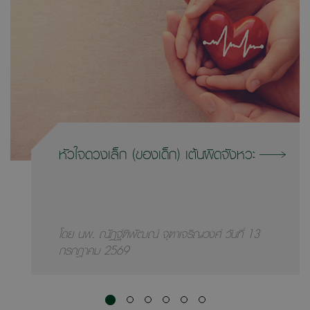
หัวใจดวงเล็ก (ของเด็ก) เต้นผิดจังหวะ
โดย นพ. ณัฏฐ์ฑิพัฒณ์ จุฑาเจริญวงศ์ วันที่ 13
กรกฎาคม 2569