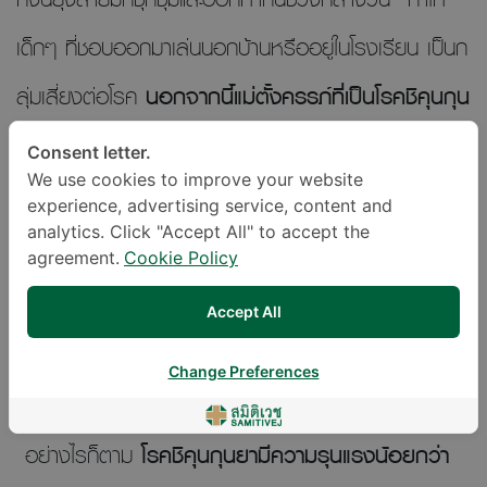
เด็กๆ ที่ชอบออกมาเล่นนอกบ้านหรืออยู่ในโรงเรียน เป็นก
ลุ่มเสี่ยงต่อโรค
นอกจากนี้แม่ตั้งครรภ์ที่เป็นโรคชิคุนกุน
ยายังสามารถถ่ายทอดไปยังทารกได้อีกด้วย
Consent letter.
We use cookies to improve your website
experience, advertising service, content and
อาการของโรคชิคุนกุนยา
analytics. Click "Accept All" to accept the
agreement.
Cookie Policy
เนื่องจากโรคไข้เลือดออก และโรคชิคุนกุนยามียุงลายเป็น
Accept All
พาหะเช่นเดียวกัน รวมถึงอาการที่แสดงออกยังคล้ายคลึง
Change Preferences
กัน จึงอาจพบผู้ป่วยเป็นทั้ง 2 โรคพร้อมๆ กันได้
อย่างไรก็ตาม
โรคชิคุนกุนยามีความรุนแรงน้อยกว่า