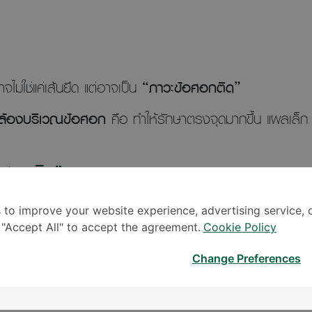
าจไม่ใช่แค่เส้นยึด แต่อาจเป็น
“ภาวะข้อศอกติด”
กล้องบริเวณข้อศอก
คือ ทำให้รักษาตรงจุดมากขึ้น แผลเล็ก เจ
้อศอกติด”
 to improve your website experience, advertising service, 
่ทำไม่ได้เพราะเหยียดแขนไม่ออก อย่างที่ตั้งใจ เช่น กว่าจะยื่น
k "Accept All" to accept the agreement.
Cookie Policy
ม้บางทียื่นถึง แต่ก็ดูเหมือนเส้นของเรานั้นจะตึงจนแทบจะขาดผึง
Change Preferences