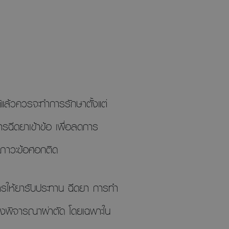
้แล้วควรจะทำการรักษาตั้งแต่
รฉีดยาเข้าข้อ เพื่อลดการ
ู่ภาวะข้อศอกติด
การให้ยารับประทาน ฉีดยา การทำ
องพิจารณาผ่าตัด โดยเฉพาะใน