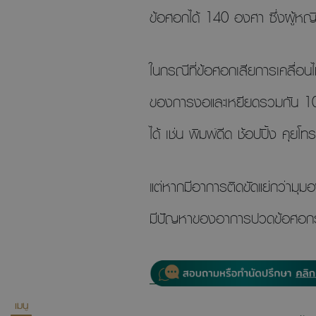
ข้อศอกได้ 140 องศา ซึ่งผู้หญิง
ในกรณีที่ข้อศอกเสียการเคลื่
ของการงอและเหยียดรวมกัน 100 
ได้ เช่น พิมพ์ดีด ช้อปปิ้ง คุย
แต่หากมีอาการติดขัดแย่กว่ามุ
มีปัญหาของอาการปวดข้อศอกร่วม
เมนู