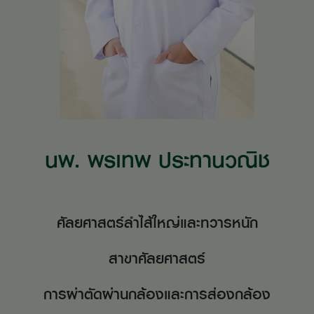
นพ. พรเทพ ประทานวณิช
ศัลยศาสตร์ลำไส้ใหญ่และทวารหนัก
สาขาศัลยศาสตร์
การผ่าตัดผ่านกล้องและการส่องกล้อง