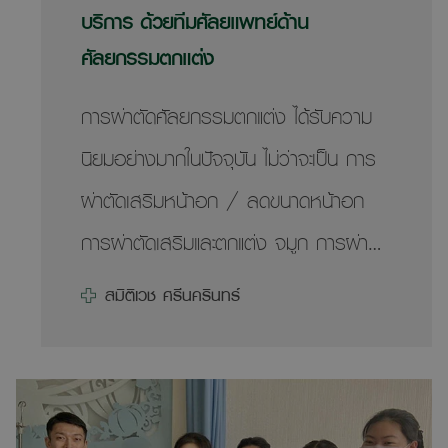
บริการ ด้วยทีมศัลยแพทย์ด้าน
ร่างเดิมและอาจจะใหญ่กว่าเดิมไปมากน้ำหนัก
ศัลยกรรมตกแต่ง
อยู่ที่ 82 กิโลกรัม ในการลดน้ำหนักแต่ละ
ครั้งต้องอาศัยปัจจัยหลายอย่างทั้งกำลัง
การผ่าตัดศัลยกรรมตกแต่ง ได้รับความ
กาย กำลังใจ เทคนิคการลดน้ำหนักอย่าง
นิยมอย่างมากในปัจจุบัน ไม่ว่าจะเป็น การ
ถูกต้อง แต่ด้วยข้อจำกัดของอายุที่เพิ่มขึ้น
ผ่าตัดเสริมหน้าอก / ลดขนาดหน้าอก
เราก็จะทราบดีว่าการลดน้ำหนักให้ได้ผลนั้น
การผ่าตัดเสริมและตกแต่ง จมูก การผ่าตัด
ยากกว่าช่วงวัยรุ่น ประกอบกับข้อจำกัด
ดึงหน้า รวมไปถึงการผ่าตัดแปลงเพศ ซึ่ง
สมิติเวช ศรีนครินทร์
ด้านเวลาเป็นอุปสรรคตัวสำคัญที่ทำให้การ
ในทางการแพทย์เองก็ได้มีการพัฒนา
ลดน้ำหนักแต่ละครั้งล้มเหลว แต่ด้วย
เทคนิคการผ่าตัดมาโดยตลอด อ่านเพิ่ม
ปัจจุบันเป็นยุคที่เทคโนโลยีและการแพทย์
เเติม