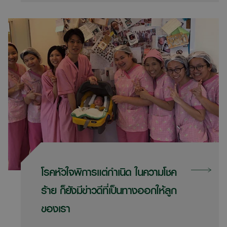
ศรีนครินทร์ ซึ่งการจะทำอะไรกับร่างกาย
มะนาวคำนึงถึงความปลอดภัยเป็นสิ่งแรก
จึงได้เข้ารับคำปรึกษากับแพทย์เฉพาะทาง
เพื่อปรึกษาจนทราบถึงวิธีการใส่บอลลูน
การดูแลตัวเองหลังใส่บอลลูน การเฝ้า
ระวังภาวะแทรกซ้อน จึงมีความเชื่อมั่นและ
มั่นใจในทีมแพทย์ที่ให้การรักษาด้วยศัยภาพ
ของโรงพยาบาลและทีมแพทย์ผู้เชี่ยวชาญ
โรคหัวใจพิการแต่กำเนิด ในความโชค
ของสมิติเวชทำให้มะนาวมั่นใจได้ว่าจะช่วย
ร้าย ก็ยังมีข่าวดีที่เป็นทางออกให้ลูก
สานฝันให้มะนาวสามารถกลับมามีรูปร่าง
ของเรา
เพรียวพร้อมรอยยิ้มที่สดใสได้อีกครั้ง โดย