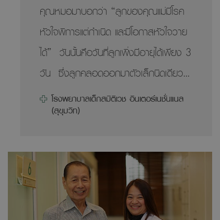
คุณหมอมาบอกว่า “ลูกของคุณแม่มีโรค
หลังจากที่ใส่บอลลูนมาได้ 1 เดือน น้ำหนัก
หัวใจพิการแต่กำเนิด และมีโอกาสหัวใจวาย
ขอมะนาวลดลงไป 9 กิโลกรัมแล้ว
ได้” วันนั้นคือวันที่ลูกเพิ่งมีอายุได้เพียง 3
วัน ซึ่งลูกคลอดออกมาตัวเล็กนิดเดียว
พญ. รวงผึ้ง ตั้งผลไกวัลศักดิ์ (กุมาร
โรงพยาบาลเด็กสมิติเวช อินเตอร์เนชั่นแนล
(สุขุมวิท)
เวชศาสตร์ทารกแรกเกิดและปริกำเนิด) เป็น
ผู้ตรวจร่างกาย และได้ยินเสียงฟู่ของ
หัวใจดังผิดปกติ จึงปรึกษาผศ.นพ.ว
รการ พรหมพันธุ์ (กุมารเวชศาสตร์โรค
หัวใจเด็ก) และทำการอัลตร้าซาวน์หัวใจ
พบว่ามีผนังหัวใจรั่วในทารก โดยผนังกั้น