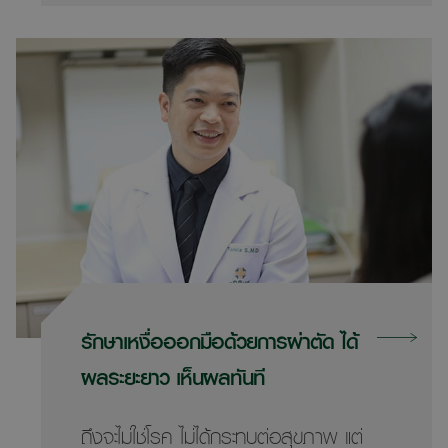
หมอจึงรักษาเบื้องต้นด้วยการให้ยาและ
ติดตามอาการ ในช่วง 1-2 สัปดาห์แรกก็ดี
ขึ้นบ้าง แต่ก็ยังไม่หาย คุณหมอจำเป็น
ต้องหาสาเหตุให้ได้จนสุดท้ายก็กล่อมให้
คุณพ่อทำการส่องกล้องได้สำเร็จ แต่ไม่มี
อะไรง่ายอย่างนั้น… เพราะคุณพ่อเป็นโรค
หัวใจ ยาที่ทานอยู่มีผลทำให้เลือดไม่แข็งตัว
จะต้องหยุดยาโรคหัวใจก่อน 1 สัปดาห์จึง
รักษาเหงื่อออกมือด้วยการผ่าตัด ได้
ต้องปรึกษาคุณหมอโรคหัวใจด้วย เมื่อได้
ผลระยะยาว เห็นผลทันที
ข้อสรุปแล้วก็นัดคุณพ่อมาส่องกล้อง ผล
ถึงจะไม่ใช่โรค ไม่ได้กระทบต่อสุขภาพ แต่
การส่องกล้องลำไส้ใหญ่พบว่า คุณพ่อมี