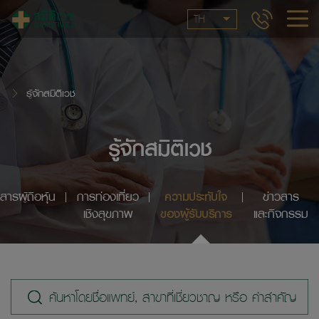
TH
รู้จักสมิติเวช
รู้จักสมิติเวช
สารผู้ถือหุ้น
การท่องเที่ยว
ความประทับใจ
ข่าวสาร
เชิงสุขภาพ
ของผู้รับบริการ
และกิจกรรม
ค้นหาโดยชื่อแพทย์, สาขาที่เชี่ยวชาญ หรือ คำสำคัญ