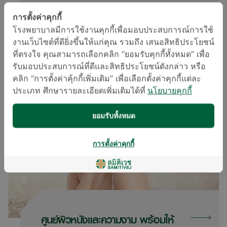
ในตอนนั้นเรียกว่าเป็นช่วงเวลาแห่งความ
การตั้งค่าคุกกี้
สุขและภูมิใจในร่างกายของตัวเองทุกครั้งที่
โรงพยาบาลมีการใช้งานคุกกี้เพื่อมอบประสบการณ์การใช้
งานเว็บไซต์ที่ดียิ่งขึ้นให้แก่คุณ รวมถึง เสนอสิทธิประโยชน์
ส่องกระจก มะนาวมีความมั่นใจทุกครั้งที่ใส่
ที่ตรงใจ คุณสามารถเลือกคลิก “ยอมรับคุกกี้ทั้งหมด” เพื่อ
รับมอบประสบการณ์ที่ดีและสิทธิประโยชน์ดังกล่าว หรือ
เสื้อผ้าถ่ายรูป กล้าแสดงออกและมีรอยยิ้ม
คลิก “การตั้งค่าคุ้กกี้เพิ่มเติม” เพื่อเลือกตั้งค่าคุกกี้แต่ละ
ที่สดใส แต่ด้วยสถานการณ์หลายอย่าง
ประเภท ศึกษารายละเอียดเพิ่มเติมได้ที่
นโยบายคุกกี้
ช่วงโควิดระบาดที่ผ่านมาทำให้วิถีชีวิตของ
ยอมรับทั้งหมด
มะนาวเปลี่ยนไปหมด จากที่เคยไปยิมออก
การตั้งค่าคุกกี้
กำลังกายทุกวัน ต้องมาทำงานหนักขาด
การพักผ่อน ยิมปิดทุกแห่ง เครียด และ
เหนื่อยจากงานมักลงท้ายด้วยการกินและ
ศูนย์ผิวหนังและความงาม พร้อมให้
นอนพักผ่อนจนสุดท้ายมะนาวกลับมาที่รูป