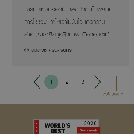
การที่มีเหงื่อออกมากผิดปกติ ก็มีผลต่อ
ติ่งเนื้อแต่ก้อนไม่ใหญ่ จึงทำการตัดออก
การใช้ชีวิต ทำให้เราไม่มั่นใจ เกิดความ
พร้อมส่งตรวจ ผลยืนยันว่าไม่ใช่มะเร็ง
รำคาญและเสียบุคลิกภาพ เมื่อก่อนจะแก้
ลำไส้ใหญ่ ทำให้สบายใจกันทุกฝ่าย แต่ยังไม่
ปัญหาที่ปลายเหตุ แต่หลังจากที่หาข้อมูล
จบเพียงเท่านี้…. เมื่อเจ้าติ่งเนื้อแสนซน
สมิติเวช ศรีนครินทร์
มาซักระยะและพบว่าสามารถรักษาได้ด้วย
ขนาด 3 ซม. ของติ่งเนื้อในลำไส้ใหญ่ยังมา
การผ่าตัด จึงตัดสินใจทำและก็ไม่ผิดหวัง
โผล่อยู่ที่ลำไส้เล็กส่วนต้นอีกด้วย หาก
1
2
3
นายแพทย์ต้นกล้า : การมีเหงื่อออก
ทำการผ่าตัดจะต้องผ่าแบบ whipple’s
กลับสู่หน้าบน
มากกว่าปกติ แม้ไม่ได้เกิคจากโรคภัยไข้เจ็บ
operation ซึ่งเป็นการผ่าตัดใหญ่และถือว่า
แต่ก็เป็นเรื่องรบกวนจิตใจ สร้างความ
เป็นเรื่องใหญ่สำหรับคนอายุ 80 อย่าง
รำคาญจากความเปียกชื้น และยังส่งผลให้
คุณพ่อ เพราะมีโอกาสเสียชีวิตสูงอาจจะ