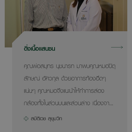
หัวใจด้านล่าง (เวนทริเคิล) มีรอยรั่ว
ขนาด 5 x 7 มม. ซึ่งถือว่ามีรอยรั่วขนาด
ใหญ่
ติ่งเนื้อแสนซน
คุณพ่อสมุทร นุชนารท มาพบคุณหมอปิตุ
ลักษณ์ อัศวกุล ด้วยอาการท้องอืดๆ
แน่นๆ คุณหมอจึงแนะนำให้ทำการส่อง
กล้องทั้งในส่วนบนและส่วนล่าง เนื่องจาก
คุณพ่ออายุ 80 ปีแล้วยังไม่เคยส่องกล้อง
สมิติเวช สุขุมวิท
เลย แต่คุณพ่อไม่ยอมทำเพราะกลัว คุณ