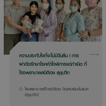
เจริญก้าวหน้าทำให้เพิ่มความมั่นใจได้ว่า
มะนาวจะสามารถลดน้ำหนักในครั้งนี้ได้อย่าง
สำเร็จ จากการหาข้อมูลการช่วยลดน้ำ
หนักโดยใช้การแพทย์เข้าเป็นตัวช่วย มะนาว
ค้นพบหัตถการหนึ่งที่ปลอดภัยกับร่างกาย
และได้รับผลข้างเคียงน้อย คือ “การใส่
ความประทับใจที่จะไม่มีวันลืม | การ
บอลลูนในกระเพาะอาหาร” ที่มะนาวเลือก
ผ่าตัดรักษาโรคหัวใจพิการแต่กำเนิด ที่
คือเป็นรูปแบบบอลลูนที่สามารถปรับขนาด
โรงพยาบาลสมิติเวช สุขุมวิท
ได้ หรือที่เรียกว่า Adjustable Gastric
โรงพยาบาลเด็กสมิติเวช อินเตอร์เนชั่นแนล
Balloon มะนาวได้หาข้อมูลจนค้นพบการ
(สุขุมวิท)
ทำหัตถการนี้ที่ โรงพยาบาลสมิติเวช