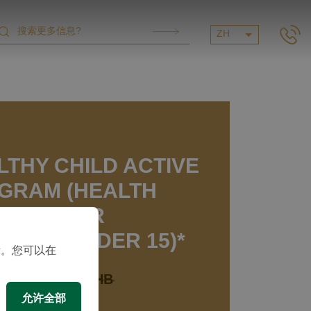
ZH
LTHY CHILD ACTIVE
GRAM (HEALTH
CKUP FOR
LDREN UNDER 15)*
示。您可以在
 price:
3,500 THB
允许全部