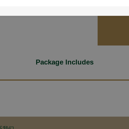
Promot
2,5
Package Includes