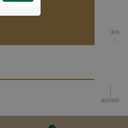
ion Price
00
THB
滚动
返回顶部