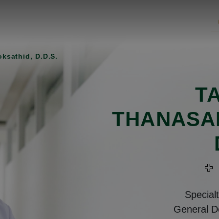
ksathid, D.D.S.
T
THANASA
Special
General De