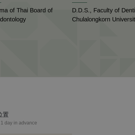
oma of Thai Board of
D.D.S., Faculty of Denti
odontology
Chulalongkorn Universi
位置
t 1 day in advance