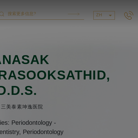
ZH
ANASAK
RASOOKSATHID
,
D.D.S.
三美泰素坤逸医院
ties: Periodontology
-
ntistry, Periodontology