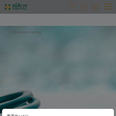
ZH
Doctors Listing