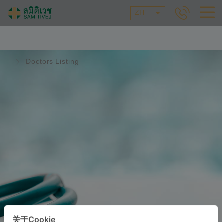
ZH
Doctors Listing
关于Cookie