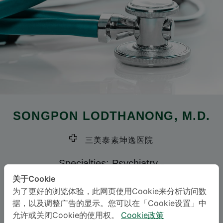
SONGPON LODTHANONG
, M.D.
三美泰素坤逸医院
Specialties: Psychiatry
-
Psychiatry
关于Cookie
为了更好的浏览体验，此网页使用Cookie来分析访问数
据，以及调整广告的显示。您可以在「Cookie设置」中
语言
允许或关闭Cookie的使用权。
Cookie政策