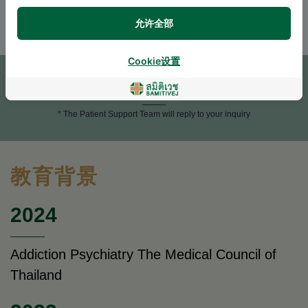
ENGLISH
THAI
允许全部
预约
Cookie设置
咨询
* The Patient Support Team will reply to your inquiry
教育背景
2024
Addiction Psychiatry The Medical Council of
Thailand