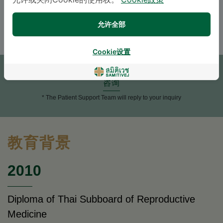
允许或关闭Cookie的使用权。
Cookie政策
ENGLISH
THAI
允许全部
Cookie设置
预约
咨询
* The Patient Support Team will reply to your inquiry
教育背景
2010
Diploma of Thai Subboard of Reproductive
Medicine