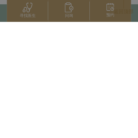
返回顶部
预约
问询
寻找医生
联系我们
+66 2022 2222
扫码获取微信人工服务
版权归泰国三美泰集团所有
Privacy Notice