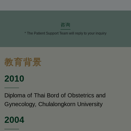
咨询
* The Patient Support Team will reply to your inquiry
教育背景
2010
Diploma of Thai Bord of Obstetrics and
Gynecology, Chulalongkorn University
2004