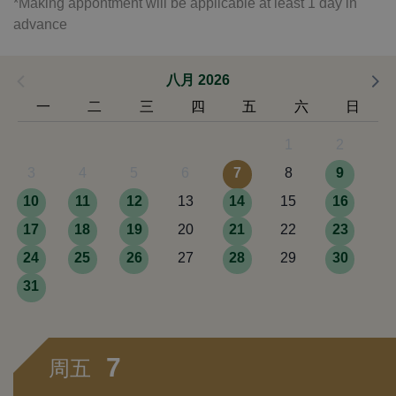
*Making appontment will be applicable at least 1 day in
advance
八月 2026
一
二
三
四
五
六
日
1
2
3
4
5
6
7
8
9
10
11
12
13
14
15
16
17
18
19
20
21
22
23
24
25
26
27
28
29
30
31
7
周五