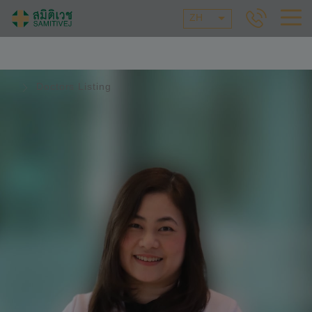
ZH
Doctors Listing