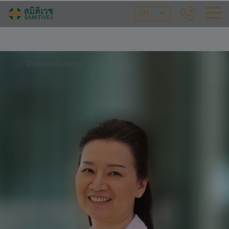
ZH
Doctors Listing