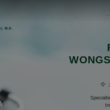
t, M.D.
WONGS
三
Specialti
In