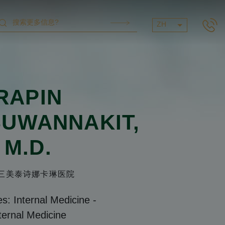
ZH
RAPIN
UWANNAKIT
,
M.D.
美泰诗娜卡琳医院
es: Internal Medicine
-
ternal Medicine