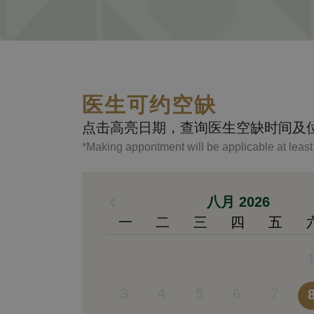
医生可约空缺
点击高亮日期，查询医生空缺时间及
*Making appontment will be applicable at leas
八月 2026
一
二
三
四
五
3
4
5
6
7