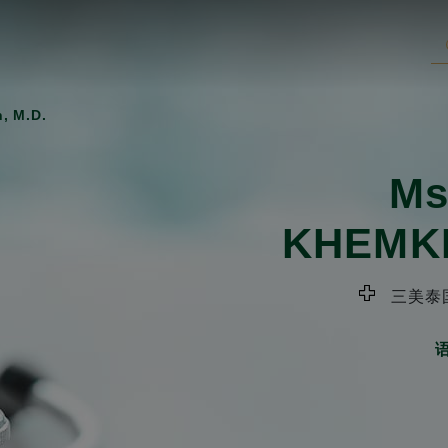
n, M.D.
Ms
KHEMK
三美泰