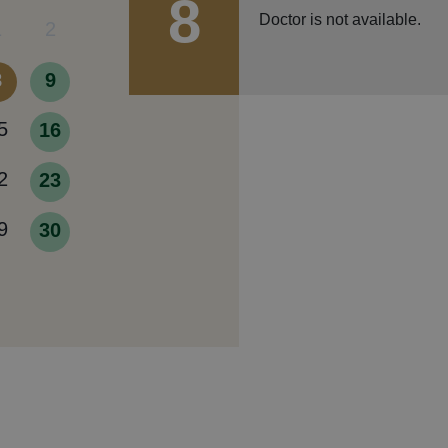
8
Doctor is not available.
1
2
8
9
5
16
2
23
9
30