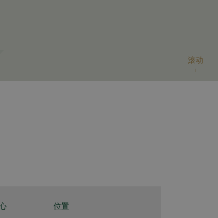
滚动
心
位置