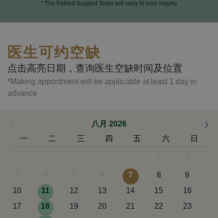
* The Patient Support Team will reply to your inquiry
医生可约空缺
点击高亮日期，查询医生空缺时间及位置
*Making appontment will be applicable at least 1 day in
advance
八月 2026
一
二
三
四
五
六
日
1
2
3
4
5
6
7
8
9
10
11
12
13
14
15
16
17
18
19
20
21
22
23