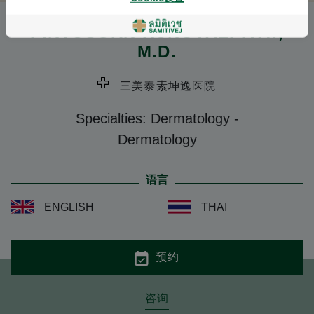
PINTUSORN KUNGVALPIVAT
,
M.D.
三美泰素坤逸医院
Specialties: Dermatology
-
Dermatology
语言
ENGLISH
THAI
预约
咨询