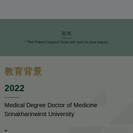
咨询
* The Patient Support Team will reply to your inquiry
教育背景
2022
Medical Degree Doctor of Medicine
Srinakharinwirot University
-