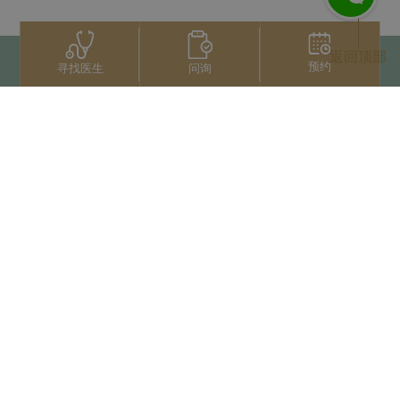
返回顶部
预约
问询
寻找医生
联系我们
+66 2022 2222
扫码获取微信人工服务
版权归泰国三美泰集团所有