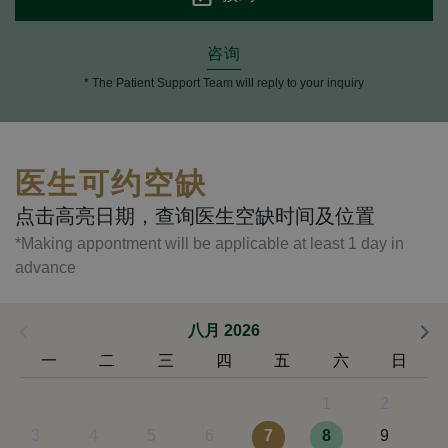
咨询
* The Patient Support Team will reply to your inquiry
医生可约空缺
点击高亮日期，查询医生空缺时间及位置
*Making appontment will be applicable at least 1 day in
advance
八月 2026
一
二
三
四
五
六
日
1
2
3
4
5
6
7
8
9