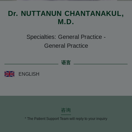
Dr.
NUTTANUN CHANTANAKUL
,
M.D.
Specialties: General Practice
-
General Practice
语言
ENGLISH
咨询
* The Patient Support Team will reply to your inquiry