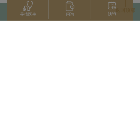
返回顶部
预约
问询
寻找医生
联系我们
+66 2022 2222
扫码获取微信人工服务
版权归泰国三美泰集团所有
Privacy Notice