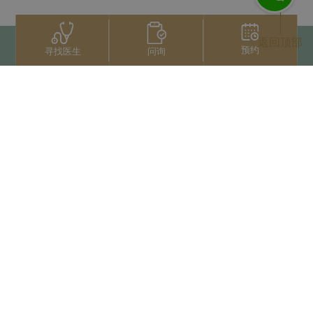
返回顶部
预约
问询
寻找医生
联系我们
+66 2022 2222
扫码获取微信人工服务
版权归泰国三美泰集团所有