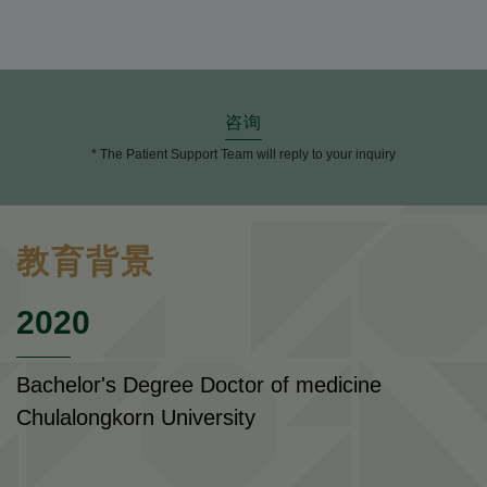
咨询
* The Patient Support Team will reply to your inquiry
教育背景
2020
Bachelor's Degree Doctor of medicine
Chulalongkorn University