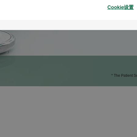
Cookie设置
* The Patient S