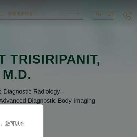
ZH
 TRISIRIPANIT
,
M.D.
s: Diagnostic Radiology
-
 Advanced Diagnostic Body Imaging
语言
示。您可以在