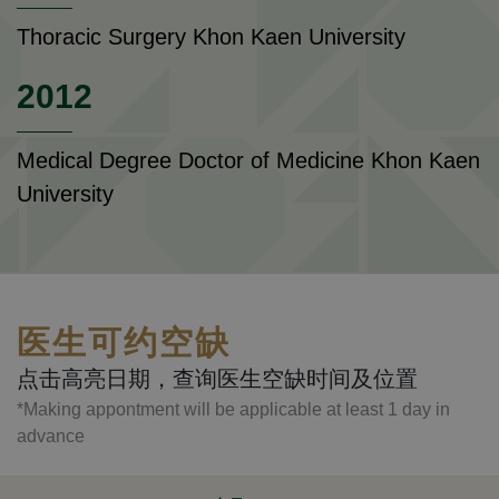
Thoracic Surgery Khon Kaen University
2012
Medical Degree Doctor of Medicine Khon Kaen
University
医生可约空缺
点击高亮日期，查询医生空缺时间及位置
*Making appontment will be applicable at least 1 day in
advance