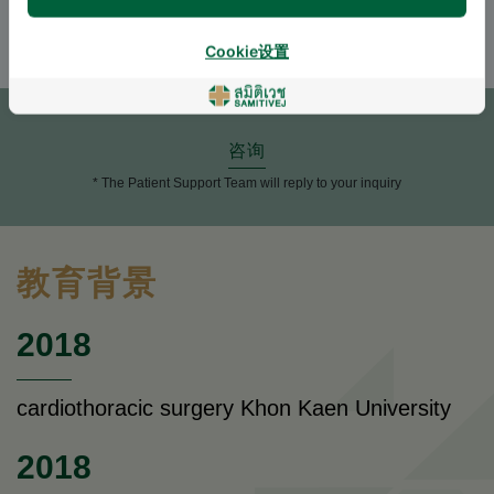
ENGLISH
THAI
Cookie设置
预约
咨询
* The Patient Support Team will reply to your inquiry
教育背景
2018
cardiothoracic surgery Khon Kaen University
2018