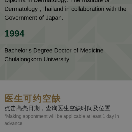
Diploma in Dermatology. The Institute of
Dermatology ,Thailand in collaboration with the
Government of Japan.
1994
Bachelor's Degree Doctor of Medicine
Chulalongkorn University
医生可约空缺
点击高亮日期，查询医生空缺时间及位置
*Making appontment will be applicable at least 1 day in
advance