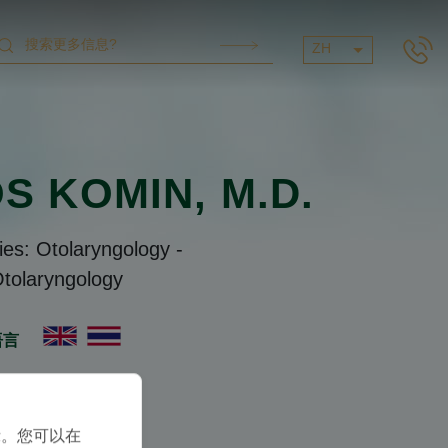
ZH
OS KOMIN
, M.D.
ties: Otolaryngology
-
tolaryngology
语言
示。您可以在