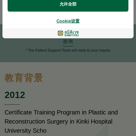
ENGLISH
THAI
允许全部
Cookie设置
预约
咨询
* The Patient Support Team will reply to your inquiry
教育背景
2012
Certificate Training Program in Plastic and
Reconstruction Surgery in Kinki Hospital
University Scho