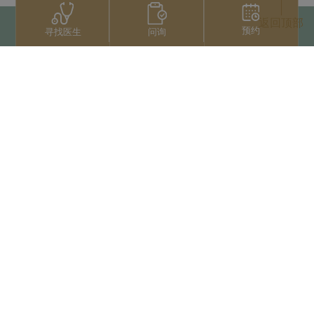
返回顶部
预约
问询
寻找医生
联系我们
+66 2022 2222
扫码获取微信人工服务
版权归泰国三美泰集团所有
Privacy Notice