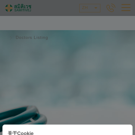
ZH
Doctors Listing
关于Cookie