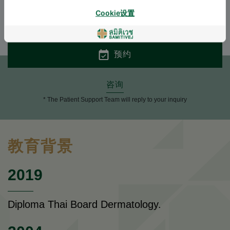
Cookie设置
ENGLISH
THAI
预约
咨询
* The Patient Support Team will reply to your inquiry
教育背景
2019
Diploma Thai Board Dermatology.