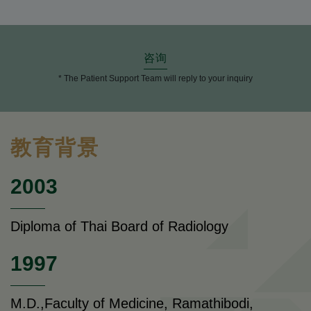
咨询
* The Patient Support Team will reply to your inquiry
教育背景
2003
Diploma of Thai Board of Radiology
1997
M.D.,Faculty of Medicine, Ramathibodi,