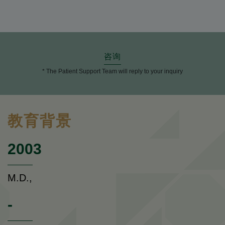
咨询
* The Patient Support Team will reply to your inquiry
教育背景
2003
M.D.,
-