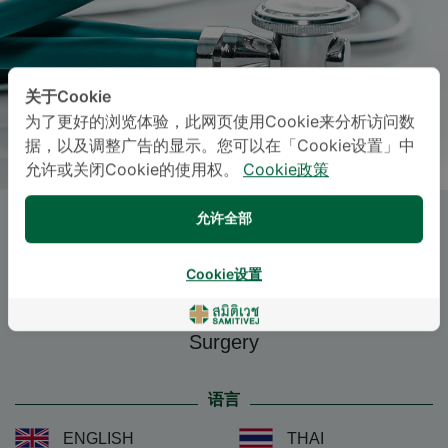
关于Cookie
为了更好的浏览体验，此网页使用Cookie来分析访问数
据，以及调整广告的显示。您可以在「Cookie设置」中
允许或关闭Cookie的使用权。
Cookie政策
允许全部
ATCHARA
NUMKARUNARUNROTE
, M.D.
Cookie设置
Specialties: Surgery
-
Surgery
语言
ENGLISH
THAI