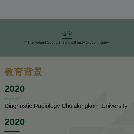
咨询
* The Patient Support Team will reply to your inquiry
教育背景
2020
Diagnostic Radiology Chulalongkorn University
2020