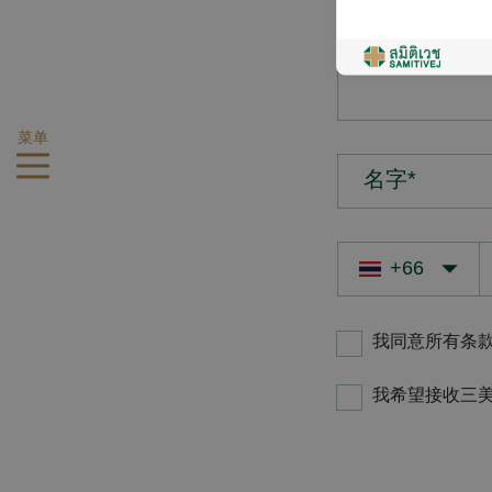
您的疑问*
菜单
名字*
我同意所有条
我希望接收三