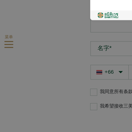
您的疑问*
菜单
名字*
我同意所有条
我希望接收三