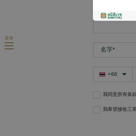
您的疑问*
菜单
名字*
我同意所有条
我希望接收三