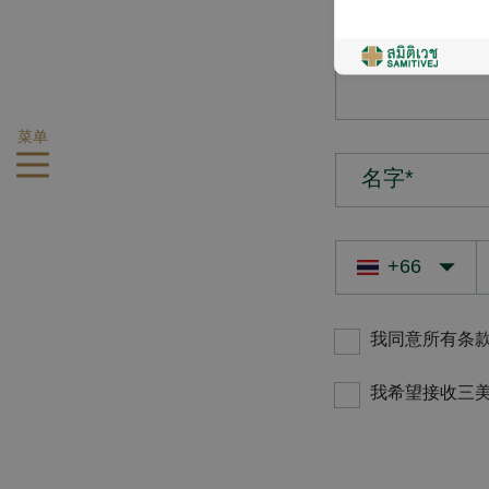
您的疑问*
菜单
名字*
我同意所有条
我希望接收三