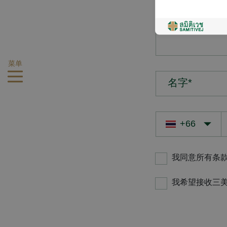
您的疑问*
菜单
名字*
我同意所有条
我希望接收三