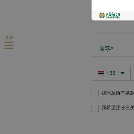
您的疑问*
菜单
名字*
我同意所有条
我希望接收三