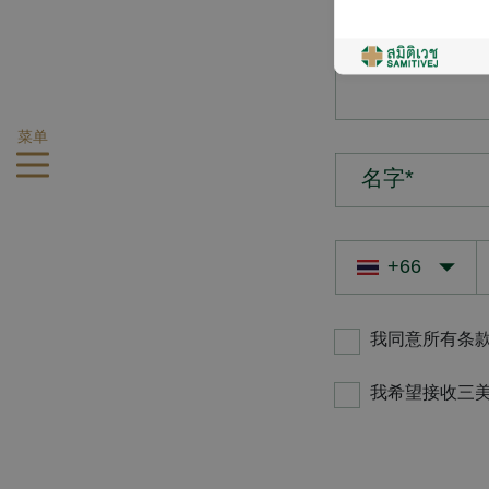
您的疑问*
菜单
名字*
我同意所有条
我希望接收三