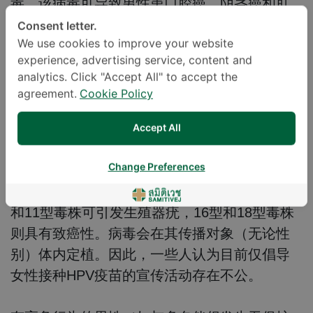
毒。该病毒可导致男性患口腔癌、阴茎癌和肛
门癌，也可导致女性患卵巢癌。
Consent letter.
We use cookies to improve your website
experience, advertising service, content and
analytics. Click "Accept All" to accept the
男性如何感染该病毒？
agreement.
Cookie Policy
HPV病毒通常通过性接触（口交、阴道性交或
Accept All
肛交）传播，也可通过直接接触病毒感染。
Change Preferences
目前已知的HPV病毒毒株超过150种，其中6型
和11型毒株可引发生殖器疣，16型和18型毒株
则具有致癌性。病毒会在其传播对象（无论性
别）体内定植。因此，一些人认为目前仅倡导
女性接种HPV疫苗的宣传活动存在不公。