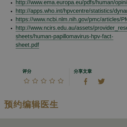
http://www.ema.europa.eu/pdfs/human/opin
http://apps.who.int/hpvcentre/statistics/dyn
https://www.ncbi.nlm.nih.gov/pmc/articles
http://www.ncirs.edu.au/assets/provider_res
sheets/human-papillomavirus-hpv-fact-
sheet.pdf
评分
分享文章
预约编辑医生