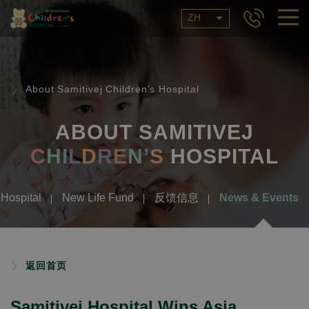
ZH
About Samitivej Children’s Hospital
ABOUT SAMITIVEJ
C
H
I
L
D
R
E
N
’
S
HOSPITAL
Hospital
New Life Fund
反馈信息
News & Events
返回首页
Samitivej Hospital Wins Asia