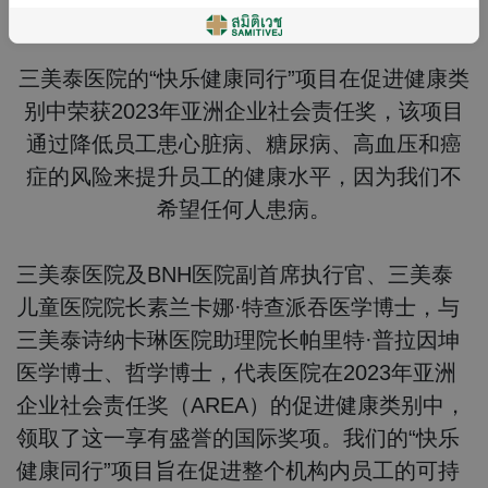
三美泰医院的“快乐健康同行”项目在促进健康类
别中荣获2023年亚洲企业社会责任奖，该项目
通过降低员工患心脏病、糖尿病、高血压和癌
症的风险来提升员工的健康水平，因为我们不
希望任何人患病。
三美泰医院及BNH医院副首席执行官、三美泰
儿童医院院长素兰卡娜·特查派吞医学博士，与
三美泰诗纳卡琳医院助理院长帕里特·普拉因坤
医学博士、哲学博士，代表医院在2023年亚洲
企业社会责任奖（AREA）的促进健康类别中，
领取了这一享有盛誉的国际奖项。我们的“快乐
健康同行”项目旨在促进整个机构内员工的可持