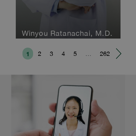
Winyou Ratanachai, M.D.
1
2
3
4
5
…
262