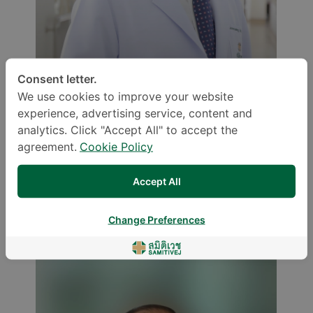
Consent letter.
We use cookies to improve your website
experience, advertising service, content and
analytics. Click "Accept All" to accept the
agreement.
Cookie Policy
Boonsaeng Wutthiphan,
Accept All
M.D.
Change Preferences
OBSTETRICS AND GYNAECOLOGY